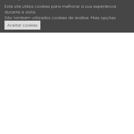
Este site utiliza cookies para melhorar a sua experiência
durante a visita.
São também utilizados cookies de análise.
Mais opções
.
Aceitar cookies
Sobre nós
o sol é a nossa energia
Acreditamos
que o Sol pode vir a ser a principal fonte de
energia elétrica do planeta
Comprometemo-nos
com os nossos acionistas a contribuir
para este ideal de maneira economicamente viável
Confiamos
numa equipa com anos de experiência no
desenvolvimento, implementação e exploração de projetos de
fontes renováveis
Como criamos valor: